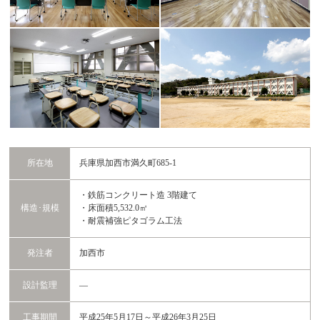
所在地
兵庫県加西市満久町685-1
・鉄筋コンクリート造 3階建て
構造･規模
・床面積5,532.0㎡
・耐震補強ピタゴラム工法
発注者
加西市
設計監理
―
工事期間
平成25年5月17日～平成26年3月25日