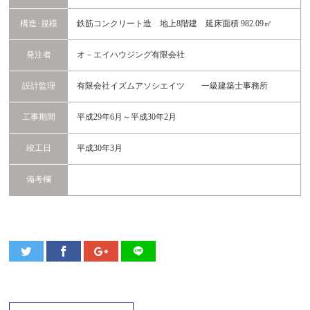
構造･規模
鉄筋コンクリート造 地上8階建 延床面積 982.09㎡
発注者
オ－エイハウジング有限会社
設計監理
有限会社イズムアソシエイツ 一級建築士事務所
工事期間
平成29年6月～平成30年2月
竣工日
平成30年3月
備考欄